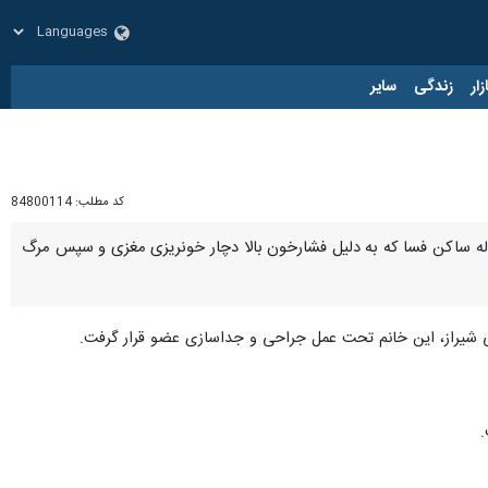
زار
زندگی
سایر
کد مطلب:
84800114