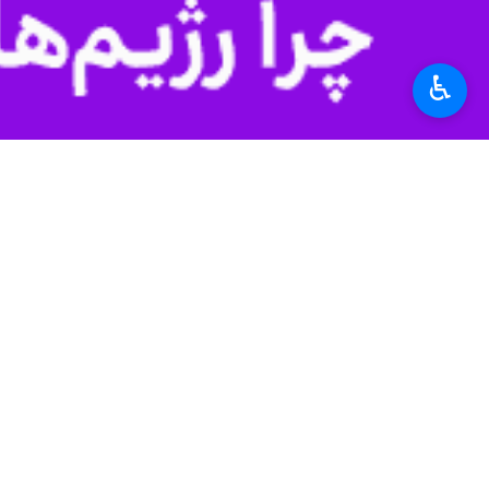
♿︎
مغزی شده بود، با ایثار خانواده اش، 
راضیه آسوده روز جمعه به ایرنا اظهار 
وی اضافه کرد: کبد و دو کلیه وی برای پ
آسوده افزود: این ایثارگری، اولین اهدای
شهرستان فسا در فاصله ۱۳۰کیلومتری جنوب شرقی شیراز واقع شده است.
استان‌ها
فارس
۰ نفر