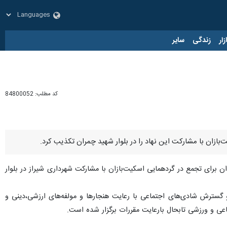
زار
زندگی
سایر
کد مطلب:
84800052