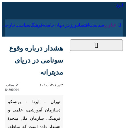
۱۷ مرداد ۱۴۰۵
عناوین‌
سیاست
اقتصاد
ورزش
جهان
جامعه
فرهنگ
سیاس
هشدار درباره وقوع
سونامی در دریای
مدیترانه
۳ تیر ۱۴۰۱، ۱۰:۱۰
کد مطلب:
84800004
تهران - ایرنا - یونسکو (سازمان