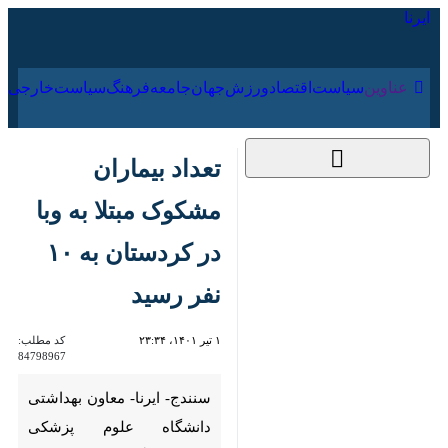
۱۹ مرداد ۱۴۰۵
عناوین‌
سیاست
اقتصاد
ورزش
جهان
جامعه
فرهنگ
تعداد بیماران مشکوک
مبتلا به وبا در کردستان
به ۱۰ نفر رسید
۱ تیر ۱۴۰۱، ۲۳:۳۴
کد مطلب:
84798967
سنندج- ایرنا- معاون بهداشتی
دانشگاه علوم پزشکی کردستان
گفت: تعداد موارد مشکوک مبتلا
به وبا در استان با شناسایی پنج