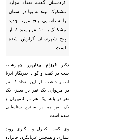
مورد جدید مشکوک به ۱۰ نفر رسید
که از پنج شهرستان گزارش شده
است.
دکتر
فرزام بیدارپور
چهارشنبه شب در
گفت و گو با خبرنگار ایرنا اظهار
داشت: از این تعداد ۶ نفر در مریوان،
یک نفر در سقز، یک نفر در بانه، یک
نفر در کامیاران و یک نفر هم در
سنندج شناسایی شده است.
وی گفت: کنترل و پیگیری روند بیماری
و همچنین غربالگری خانواده و
اطرافیان آنها ادامه دارد چرا که نوع
برخورد با این بیماران و روند درمانی
♿︎
آنها همانند بیماران مثبت وبا است تا
خطر ابتلا متوجه اطرافیان آنها نشود.