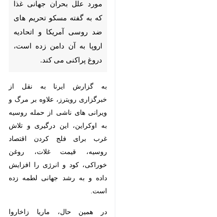
آمریکا و اتحادیه اروپا به آن دامن
زده است، دروغ پراکنی می کند.
به گزارش ایرنا به نقل از خبرگزاری
رویترز، علاوه بر مرگ و ویرانی های
ناشی از حمله روسیه به اوکراین، این
درگیری و تلاش غرب برای فلج کردن
اقتصاد روسیه، قیمت غلات، روغن
خوراکی، کود و انرژی را افزایش داده
و به رشد جهانی لطمه زده است.
در همین حال، ماریا زاخاروا سخنگوی
وزارت امور خارجه روسیه به
×
خبرنگاران گفت که از بیانیه های مکرر
غرب مبنی بر اینکه مسکو مسئول
♿︎
بحران جهانی غذاست، ناامید شده
×
است.