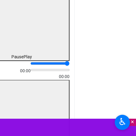
Pause
Play
00:00
00:00
♿︎
×