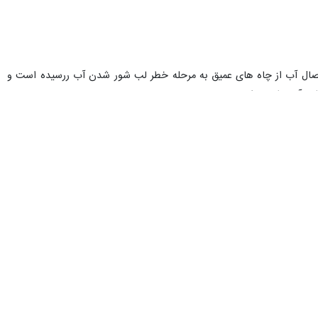
تحصال آب از چاه های عمیق به مرحله خطر لب شور شدن آب ررسیده است و
ابع آب های سطحی برویم.
: به طور یقین از فریدونکنار تا گلوگاه با تلخی و شوری آب مواجه می شویم.
ور و لب تلخ شده است ، از طرفی در تمامی نقاط استان یعنی از بهشهر تا
 تنکابن تا سد گلورد در شرق استان با ایجاد تاسیسات جدید و لوله گذاری
ر ساختی برای ارایه خدمات به مردم بومی مواجه هستیم ، این در حالی است
برارزاده با اظهار این که نامه ای در باره کسری زیرساخت ها با امضاء استاندار تنظیم و برای وزارت نیرو و مدیریت بحران وزارت کشور ارسال شده است ، گفت : اکنون از ۲ هزار و ۹۲۲ روستای