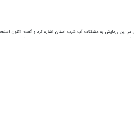
ان در این رزمایش به مشکلات آب شرب استان اشاره کرد و گفت: اکنون اس
ندگی نیز مشکل جدی است ، باید به سمت به طرح های تامین آب شرب از من
مکان حفر چاه عمیق برای تامین آب شرب در دشت های استان وجود ندارد ، افزود 
ورت گرفته از نکا تا گلوگاه در اسنان مازندران تمامی چاه های عمیق لب ش
یم و برای رفع این مشکل اکنون ۶۶ پکیچ تصفیه آب در تاسیسات آب رسانی مازندران وجود دارد .
تاکید کرد : باید از آب پشت سد های سد انحرافی رامسر ، دو هزار و سه هزار
 ولی مردم شرق استان مازندران تشنه هستند ، با فقر تاسیسات و امکانات زی
 استان هستیم.