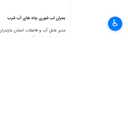
بحران لب شوری چاه های آب شرب
♿︎
مدیر عامل آب و فاضلاب استان مازندر
از طرفی کدر شدن آب شرب در زمان بار
×
بهزاد برارزاده با اظهار این که دیگر ا
وی گفت : همچنین بر اساس بررسی های ص
رامسر شاهد گسترش و نفوذ آهن و منگز در آب های زیر زمینی هست
مدیر عامل شرکت آب و فاضلاب مازندران 
ها بهره بگیریم.
وی ادامه داد: اکنون سد گلورد آب دارد
که شاهد حضور میلیون ها مسافر نیز در