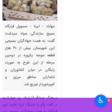
مهاباد - ایرنا - مسوول قرارگاه
بسیج سازندگی سپاه سردشت
گفت: به همت جهادگران بسیجی
این شهرستان بیش از ۴۰‌ هزار
قطعه جوجه یکروزه در دومین
مرحله از این طرح به صورت
رایگان در میان کشاورزان و
باغداران مناطق مرزی و
کم‌برخوردار توزیع شد.
سرهنگ عبدالله آذرنییاد روز چهارشنبه
♿︎
×
در گفت وگو با خبرنگار ایرنا افزود: این
قرارگاه به همت جهادگران بسیجی در