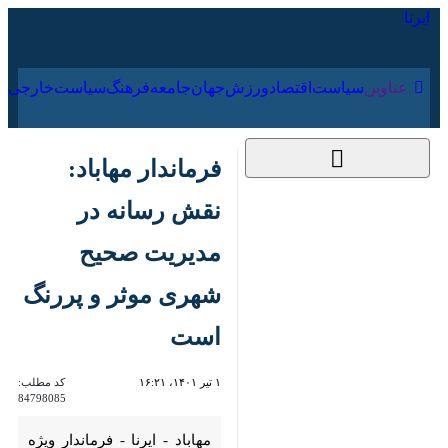
۱۸ مرداد ۱۴۰۵
عناوین‌
سیاست
اقتصاد
ورزش
جهان
جامعه
فرهنگ
فرماندار مهاباد: نقش
رسانه در مدیریت
صحیح شهری موثر و
پررنگ است
۱ تیر ۱۴۰۱، ۱۶:۲۱
کد مطلب:
84798085
مهاباد - ایرنا - فرماندار ویژه
مهاباد گفت: نقش رسانه در