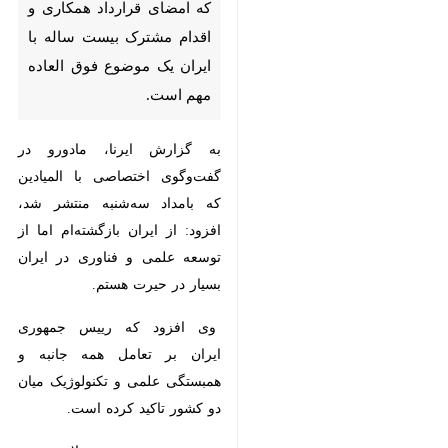
امضای قرارداد همکاری و اقدام
مشترک بیست ساله با ایران یک
موضوع فوق العاده مهم است.
به گزارش ایرنا، مادورو در گفت‌وگوی
اختصاصی با المیادین که بامداد
سه‌شنبه منتشر شد، افزود: از ایران
بازگشته‌ام اما از توسعه علمی و
فناوری در ایران بسیار در حیرت
هستم.
وی افزود که رییس جمهوری ایران بر
تعامل همه جانبه و همبستگی علمی و
تکنولوژیک میان دو کشور تاکید کرده
است.
♿︎
رئیس جمهوری ونزوئلا تصریح ساخت:
خواستار صلح برای ملت ایران،