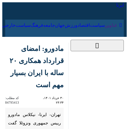
۱۶ مرداد ۱۴۰۵
عناوین‌
سیاست
اقتصاد
ورزش
جهان
جامعه
فرهنگ
مادورو: امضای
قرارداد همکاری ۲۰
ساله با ایران بسیار
مهم است
۳۰ خرداد ۱۴۰۱، ۲۳:۳۴
کد مطلب:
84795413
تهران- ایرنا- نیکلاس مادورو
رییس جمهوری ونزوئلا گفت که