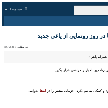
زار
زندگی
سایر
ز رونمایی از یاغی جدید
کد مطلب:
84795361