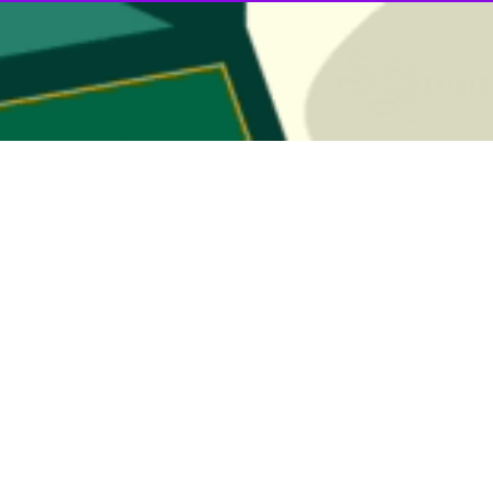
به به وقت محلی به خبرنگاران در دلاور گفت که در سفر اواخر ماه جاری خود
د.
ه احتمال زیاد اوکراین به عضویت اتحادیه اروپا درخواهد آمد.
کت در اجلاس های سران ناتو و گروه هفت به اروپا سفر کند.
آمریکا برای دیدار با سران کشورهای عضو گروه هفت به آلمان، و همچنین برای
بر پایه اعلام کاخ سفید، بایدن در سفر به آلمان که از ۲۵ ماه جاری میلادی (چهارم ت
قابله با بحران‌های اقلیمی، تقویت زیرساخت‌های توسعه، و امنیت بهداشت جهان
 مفهوم راهبردی جدید را برای هدایت تحول ناتو در دهه آینده، از تقویت با
با شرکای دموکراتیک در اروپا و آسیا به منظور تقویت قوانین تایید خواهند کر
ولادیمیر پوتین رئیس جمهوری روسیه ۲۱ فوریه ۲۰۲۲ (دوم اسفند ۱۴۰۰) با ان