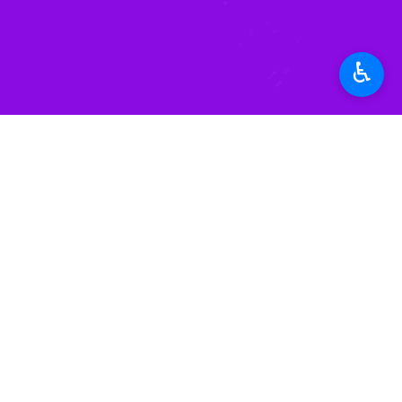
جام جهانی ۲۰۲۲ قطر
مکزیک
♿︎
*
لطفا متن تصویر را در جعبه متن وارد کنید
پیشنهاد سردبیر