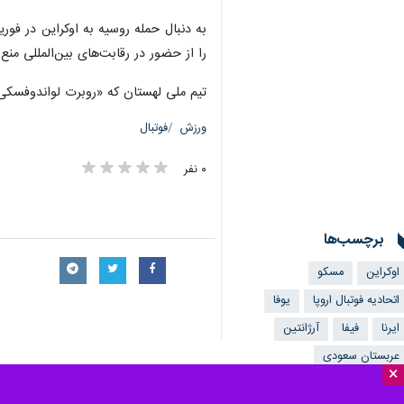
به دنبال حمله روسیه به اوکراین در فوری
را از حضور در رقابت‌های بین‌المللی منع کردند 
تیم ملی لهستان که «روبرت لواندوفسکی» را به عنوان سرشناس‌ترین باز
ورزش
فوتبال
۰ نفر
برچسب‌ها
اوکراین
مسکو
اتحادیه فوتبال اروپا
یوفا
ایرنا
فیفا
آرژانتین
عربستان سعودی
×
نظر شما
روبرت لواندوفسکی