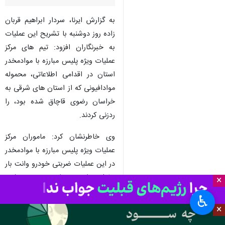
مشهد- ایرنا- جانشین فرمانده
انتظامی خراسان رضوی گفت: ۱۰۶
کیلوگرم حشیش از خودرو وانت بار
در مشهد کشف و ضبط شد.
به گزارش ایرنا، سردار ابراهیم قربان
زاده روز دوشنبه با تشریح این عملیات
به خبرنگاران افزود: تیم های مرکز
عملیات ویژه پلیس مبارزه با موادمخدر
استان در اقدامی اطلاعاتی، محموله
موادافیونی که از استان های شرقی به
خراسان رضوی قاچاق شده بود، را
×
ردزنی کردند.
♿︎
×
وی خاطرنشان کرد: ماموران مرکز
عملیات ویژه پلیس مبارزه با موادمخدر