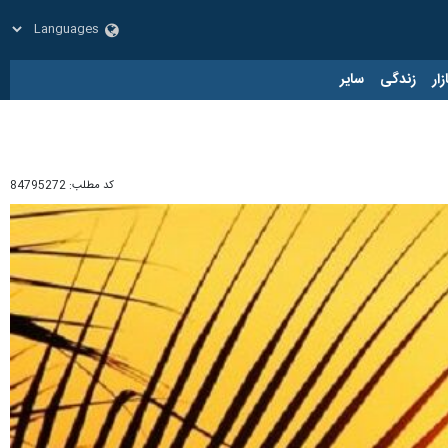
زار
زندگی
سایر
کد مطلب:
84795272