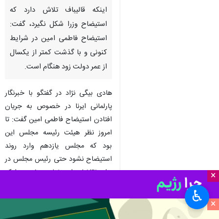
اینکه قالیباف تلاش دارد که
استیضاح وزرا شکل نگیرد، گفت:
استیضاح فاطمی امین در شرایط
کنونی و با گذشت کمتر از یکسال
از عمر دولت زود هنگام است.
هادی بیگی نژاد در گفتگو با خبرنگار
پارلمانی ایرنا در خصوص به جریان
افتادن استیضاح فاطمی امین گفت: تا
امروز نظر هیئت رئیسه مجلس این
بود که مجلس یازدهم وارد روند
استیضاح نشود حتی رئیس مجلس در
برابر تقاضای استیضاح برخی وزرا که
×
از سوی نمایندگان مطرح می‌شد،
♿︎
مقاومت می‌کردند ولی اخیراً فشار
×
نمایندگان برای استیضاح برخی وزرا