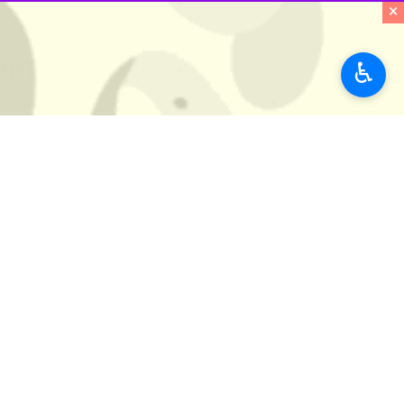
×
فرهنگ
حج و اوقاف
♿︎
۰ نفر
برچسب‌ها
سازمان حج و زیارت
حج تمتع
مدینه
حج ۱۴۰۱
پروندهٔ خبری
حج ۱۴۰۱
اخبار مرتبط
ورود نمایندگان دفاتر
تهران- ایرنا- گروهی از نما