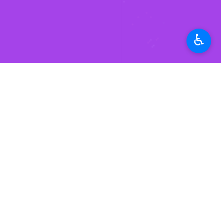
♿︎
راه‌اندازی میز تخصصی مدیریت پسماند د
فرماندار ویژه آمل نیز در این نشست با
حضور جمعی از دانشگاهیان و کنش‌گران
سید عباس حسینی اظهار کرد: برای کمک ب