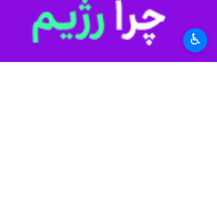
اسلامی است. بی‌شک این مهم نیازمند 
تأثیرگذاران و سازندگان آینده ایران عز
فعالیت کارشناسانه و مثمر ثمر در این ح
♿︎
نظری پیام خود به این رخداد بین‌المل
برگزارکنندگان این رویداد بزرگ هنری، ام
بیست‌وهفتمین جشنواره بین‌المللی تئا
مشهدی‌عباس
و با مشارکت اداره کل فر
سازمان بهزیستی، شهرداری همدان، کانو
فرهنگ
سینما و تئاتر
۰ نفر
برچسب‌ها
تئاتر
تئاتر کودک و نوجوان