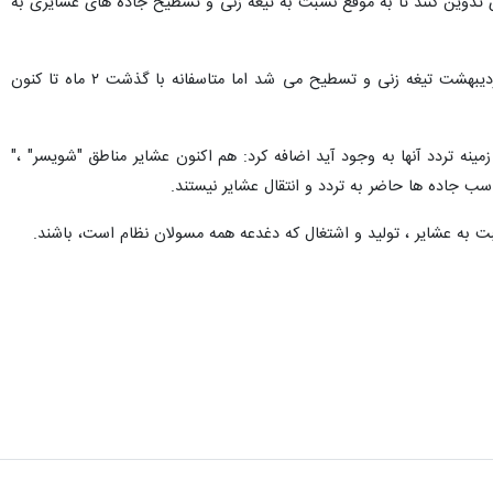
 تدوین کنند تا به موقع نسبت به تیغه زنی و تسطیح جاده های عشایری به
زامیاد تصریح کرد: در حالی که مسیر دسترسی عشایر به چراگاه‌های مناطق ییلاق باید قبل از آغاز کوچ یعنی اوایل اردیبهشت تیغه زنی و تسطیح می شد اما متاسفانه با گذشت ۲ ماه تا کنون
نه تردد آنها به وجود آید اضافه کرد: هم اکنون عشایر مناطق "شویسر" ،"
سب جاده ها حاضر به تردد و انتقال عشایر نیستند.
 به عشایر ، تولید و اشتغال‌ که دغدعه همه مسولان نظام است، باشند.