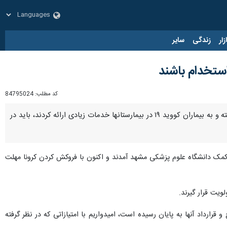
زار
زندگی
سایر
استخدام باشند
کد مطلب:
84795024
مشهد- ایرنا- رییس سازمان نظام پرستاری مشهد گفت: پرستارانی که در دوران شیوع کرونا به فراخوان‌ها پاسخ گفته و به بیماران کووید ۱۹ در بیمارستانها خدمات زیادی ارائه کردند، باید در
ود: حدود ۵۵۰ پرستار در طرح فراخوان دوره کرونا به کمک دانشگاه علوم پزشکی مشهد آمدند و اکنون با فروکش کردن کرونا مهلت
یت قرار گیرند.
قرارداد آنها به پایان رسیده است، امیدواریم با امتیازاتی که در نظر گرفته