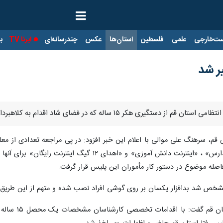
ت‌خارجی
علمی
فلسطین
استان‌ها
عکس
چندرسانه‌ای
ایرنا TV
با