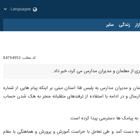
زار
زندگی
سایر
کد مطلب:
84794953