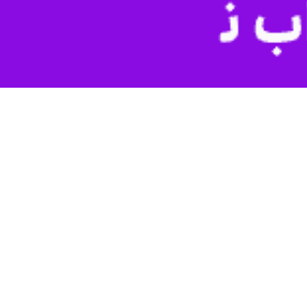
 دمای هوا در استان و به تناسب آن در شهرستان گرمسیری سرپل‌ذهاب که
ق در ادارات لازم و ضروری است.
حمد مرادی» روز دوشنبه در دیدار با فرماندار سرپل ذهاب افزود: بیش از ۸۰ درصد مشترکان برق این استان در بخش خانگی قرار دارند که تنظیم کولرهای گازی روی
درجه آسایش (دمای ۲۵ درجه)، استفاده از دور کند کولرهای آبی، عدم استفاده از وسایل برقی پر مصرف در ساعات اوج بار (ساعات ۱۲ تا ۱۷ روز و ۱۹ تا ۲۳ شب)، استفاده از نور طبیعی روز و عدم
ی‌توان انتظار داشت که طرح‌های مدیریت مصرف به نتیجه برسد، از این رو
ه گفت: برای مردم عادی الگوی مصرف ۳۰۰ کیلووات ساعت در ماه است و در مناطق گرمسیر چهار هزار کیلووات و گرمسیر سه یک هزار کیلووات،
اه تا شهریور ماه امسال) و در چارچوب الگوی مصرف برق منطقه خود اعم از