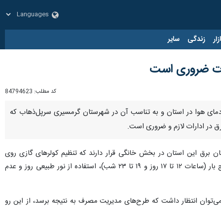
زار
زندگی
سایر
رات ضروری است
کد مطلب:
84794623