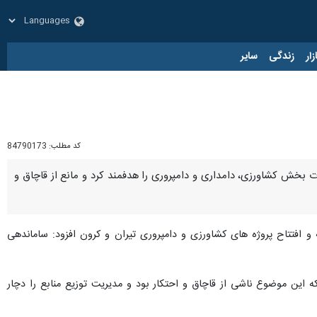
زار
زندگی
سایر
کد مطلب:
84790173