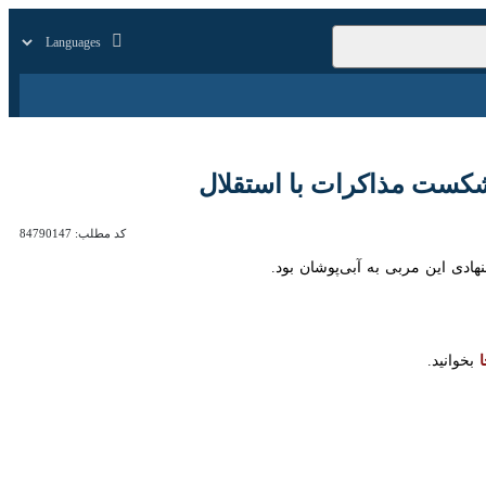
زار
زندگی
سایر
 مذاکرات با استقلال
کد مطلب:
84790147