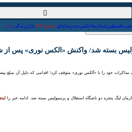
ت‌خارجی
علمی
فلسطین
استان‌ها
عکس
چندرسانه‌ای
ایرنا TV
با
لیس بسته شد/ واکنش «الکس نوری» پس از شکست