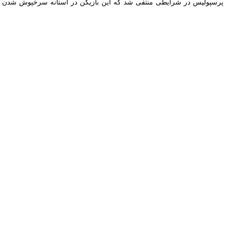
اکرات خود را با «آلکس نوری» متوقف کرد؛ اقدامی که دلیل آن مبلغ پیشنهادی 
زمان لیگ پنجره دو باشگاه استقلال و پرسپولیس بسته شد. ادامه خبر را
اینجا
بخ