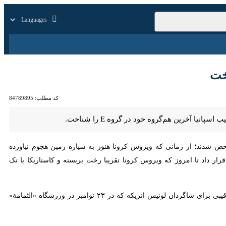
زار
زندگی
سایر
کد مطلب:
84789895