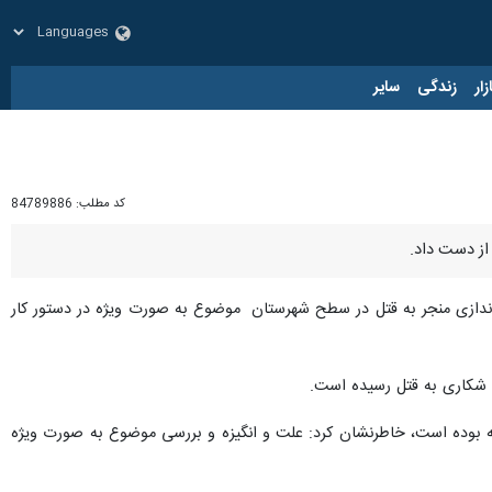
زار
زندگی
سایر
کد مطلب:
84789886