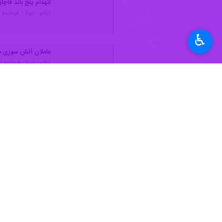
به گزارش ایرنا به نقل از پایگاه خبری
پلیس قرار گرفت.
♿︎
وی افزود:به محض حضور ماموران انتظا
فرمانده انتظامی شهرستان دهلران با اش
در دستور کار پلیس شهرستان قرار دارد.
سرهنگ‌ مکی با تاکید بر رسوم غلط تیر
این راستا صورت گیرد.
وی ادامه داد: با انجام به موقع پلیس
استان‌ها
ایلام
۰ نفر