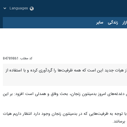
زار
زندگی
سایر
کد مطلب:
84789861