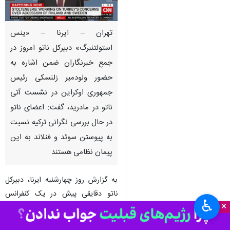
تهران – ایرنا – «ینس
استولتنبرگ» دبیرکل ناتو امروز در
جمع خبرنگاران ضمن اشاره به
حضور ولودمیر زلنسکی رئیس
جمهوری اوکراین در نشست آتی
ناتو در مادرید، گفت: اعضای ناتو
در حال بررسی نگرانی ترکیه نسبت
به پیوستن سوئد و فنلاند به این
پیمان نظامی هستند
به گزارش روز چهارشنبه ایرنا، دبیرکل
ناتو دقایقی پیش در یک کنفرانس
♿︎
×
خبری در بروکسل گفت: ما از نزدیک با
ترکیه متحد ناتو در مورد نگرانی ها