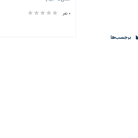
۰ نفر
♿︎
برچسب‌ها
×
ایلام
مهران
وزارت راه و شهرسازی
اخبار مرتبط
مدیرکل راه ایلام: پل کنجانچم مهران ب
ایلام - ایرنا - مدیرک
معاون سازمان راهدار
ایلام - ایرنا - معاون