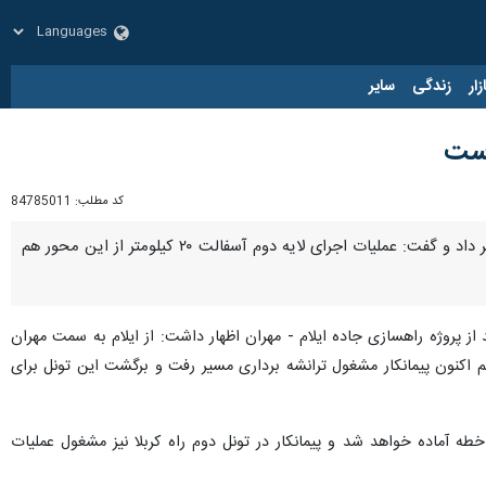
زار
زندگی
سایر
کد مطلب:
84785011
ایلام - ایرنا - مدیرکل راه و شهرسازی استان ایلام از تلاش برای تکمیل قطعات باقی مانده محور ایلام - مهران خبر داد و ‌گفت: عملیات اجرای لایه دوم آسفالت ۲۰ کیلومتر از این محور هم
ید از پروژه راهسازی جاده ایلام - مهران اظهار داشت: از ایلام به سمت مهران
ایان رسیده و هم اکنون پیمانکار مشغول ترانشه برداری مسیر رفت و برگشت این تونل برای
بعین به صورت چهار خطه آماده خواهد شد و پیمانکار در تونل دوم راه کربلا نیز مشغول عملیات