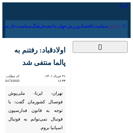
۱۸ مرداد ۱۴۰۵
عناوین‌
سیاست
اقتصاد
ورزش
جهان
جامعه
فرهنگ
اولادقباد: رفتنم به
پالما منتفی شد
۲۱ خرداد ۱۴۰۱، ۱۶:۳۴
کد مطلب:
84784868
تهران- ایرنا- ملی‌پوش فوتسال
کشورمان گفت: با توجه به قانون
فدارسیون فوتبال نمی‌توانم به
فوتبال اسپانیا بروم.
مسلم اولادقباد در گفت و گو. با ایرنا