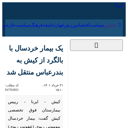
۱۵ مرداد ۱۴۰۵
عناوین‌
سیاست
اقتصاد
ورزش
جهان
جامعه
فرهنگ
یک بیمار خردسال با
بالگرد از کیش به
بندرعباس منتقل شد
۲۱ خرداد ۱۴۰۱،
کد مطلب:
84784801
۱۵:۱۰
کیش - ایرنا - رییس بیمارستان
فوق تخصصی کیش گفت: بیمار
خردسال پنومونی ریوی (عفونت
ریوی) به دنبال وخامت حال برای