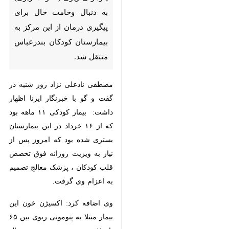
پیگیری درمان از این مرکز به
بیمارستان کودکان بندرعباس
منتقل شد.
مصطفی نادعلی نژاد روز شنبه در
گفت و گو با خبرنگار ایرنا اظهار
داشت: بیمار کودکی ۱۱ ماهه بود که
از ۱۶ خرداد در این بیمارستان بستری
شده بود که امروز پس از نیاز به
ویزیت روزانه فوق تخصص قلب
کودکان ، پزشک معالج تصمیم به
اعزام وی گرفت.
وی اضافه کرد: اکسیژن خون این
بیمار مبتلا به پنومونی ریوی بین ۶۵ تا
♿︎
×
۷۰ درصد متغیر بود و به دنبال ریسک
خطر بالا و لزوم ارایه خدمات