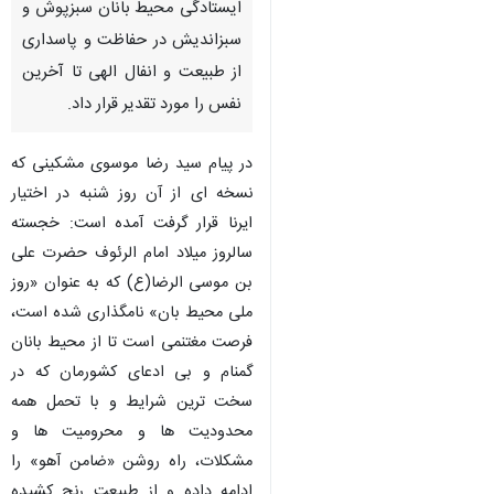
قم ـ ایرنا ـ مدیرکل حفاظت محیط
زیست استان قم در پیامی به
مناسبت «روز ملی محیط بان»،
ایستادگی محیط بانان سبزپوش و
سبزاندیش در حفاظت و پاسداری
از طبیعت و انفال الهی تا آخرین
نفس را مورد تقدیر قرار داد.
در پیام سید رضا موسوی مشکینی که
نسخه ای از آن روز شنبه در اختیار
ایرنا قرار گرفت آمده است: خجسته
سالروز میلاد امام الرئوف حضرت علی
♿︎
×
بن موسی الرضا(ع) که به عنوان «روز
ملی محیط بان» نامگذاری شده است،