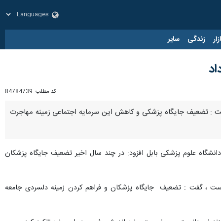
زار
زندگی
سایر
اد
کد مطلب:
84784739