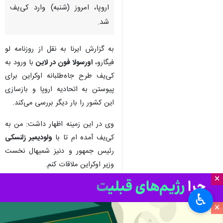
اروپا، امروز (شنبه) وارد کی‌یف
شد.
به گزارش ایرنا به نقل از روزنامه لو
فیگارو،
اورسولا فون در لاین
با ورود به
کی‌یف طرح جاه‌طلبانه اوکراین برای
پیوستن به اتحادیه اروپا و بازسازی
این کشور را بار دیگر بررسی می‌کند.
وی در این زمینه اظهار داشت: من به
کی‌یف آمده ام تا با
ولودیمیر زلنسکی
رئیس جمهور و دنیز شمیهال نخست
وزیر اوکراین ملاقات کنم.
×
رئیس کمیسیون اروپا اضافه کرد: ما
♿︎
کارهای مشترک لازم برای بازسازی و
×
پیشرفت اوکراین در مسیر اروپا را