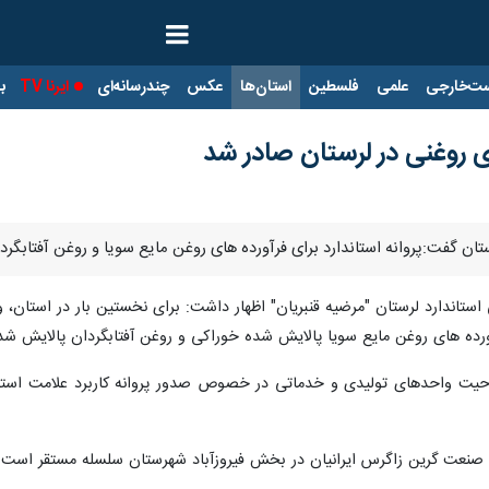
ت‌خارجی
علمی
فلسطین
استان‌ها
عکس
چندرسانه‌ای
ایرنا TV
با
ای روغنی در لرستان صادر شد
لرستان گفت:پروانه استاندارد برای فرآورده های روغن مایع سویا و روغن آفتابگر
ی استاندارد لرستان "مرضیه قنبریان" اظهار داشت: برای نخستین بار در استان
ده های روغن مایع سویا پالایش شده خوراکی و روغن آفتابگردان پالایش شده بر اساس 
حیت واحدهای تولیدی و خدماتی در خصوص صدور پروانه کاربرد علامت استاند
و صنعت گرین زاگرس ایرانیان در بخش فیروزآباد شهرستان سلسله مستقر است.