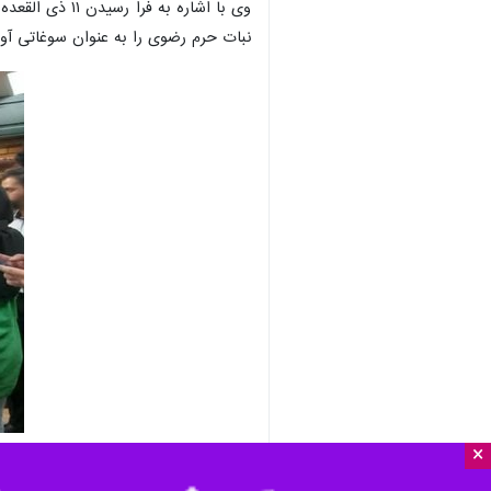
تهران- ایرنا- نخستین نمایشگاه آثا
خادمین حرم رضوی در گالری هم نمک
به گزارش خبرنگار فرهنگی ایرنا، همزم
خانوار و معلول» با حضور جمعی از مسئ
×
در این مراسم بابا رجب خادم معروف ام