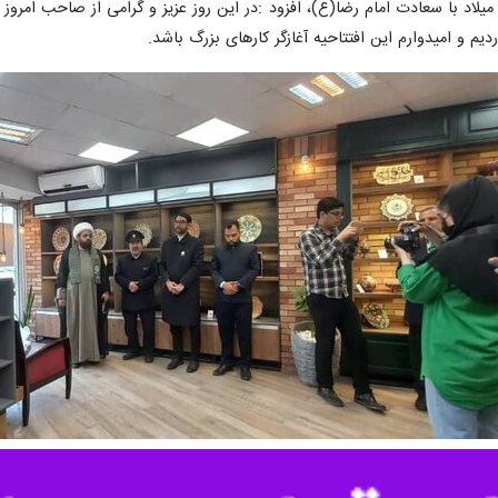
ر نفیس صنایع دستی بانوان سرپرست خانوار و معلول با عنوان«هم نمک» همز
 گشایش یافت.
ان با فرا رسیدن سالروز میلاد علی بن موسی الرضا(ع) به همت موسسه خیریه
ولان فرهنگی، هنری و خادمان و حاملان پرچم حرم رضوی و جمعی از اصحاب ر
ام رضا (ع) که افتخار حمل پرچم سبزرنگ حرم رضوی را بر عهده داشت، اظهار 