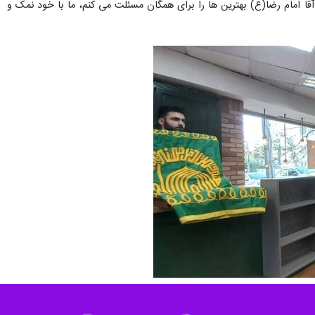
مان با میلاد امام رضا(ع) با حضور شماری از مسئولان فرهنگی، هنری و
 متوسلین به امام رضا (ع)، نخستین نمایشگاه آثار نفیس بانوان «سرپرست
سانه در گالری هم نمک افتتاح شد.
داشت: این پرچم چند روز روی ضریح حرم مطهر و منور امام رضا(ع) بوده و