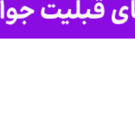
ر را پخش می کند، امسال هم این پرچم توسط خادمین حرم امام هشتم در سرا
ه فرا رسیدن ۱۱ ذی القعده میلاد با سعادت امام رضا(ع)، افزود :در این روز عزیز و گرامی ا
م و امیدوارم این افتتاحیه آغازگر کارهای بزرگ باشد.