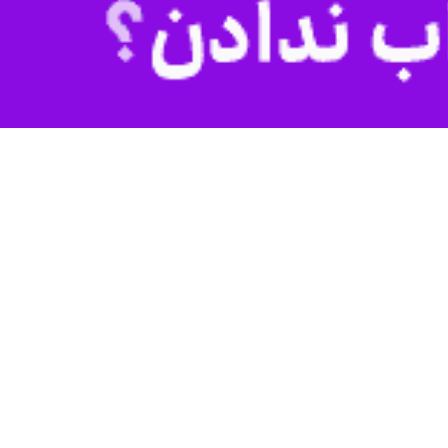
سر کشور می چرخد و اکنون هم در این مراسم افتتاحیه است.
ز صاحب امروز آقا امام رضا(ع) بهترین ها را برای همگان مسئلت می کنم، ما با خود نمک و