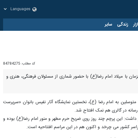
زار
زندگی
سایر
کد مطلب:
84784275