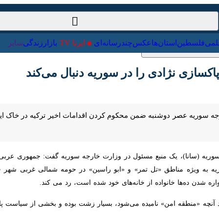
ت‌خارجی
علمی
فلسطین
استان‌ها
عکس
چندرسانه‌ای
ایرنا TV
با
زی نژادی را در سوریه دنبال می‌کند
ه سوریه عصر دوشنبه ضمن محکوم کردن اقدامات اخیر ترکیه در خاک این کشور 
یه (سانا)، یک منبع مسئول در وزارت خارجه سوریه گفت: جمهوری عربی سوریه
اطق «تل تمر» و «ابو راسین» در حومه شمالی غربی شهر حسکه را که باعث ک
خانه‌های خود شده است، رد می کند.
یجاد آنچه «منطقه امن» نامیده می‌شود، بسیار زشت بوده و بخشی از سیاس