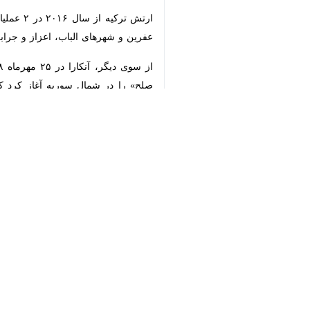
شهرهای الباب، اعزاز و جرابلس را تصر
از 
♿︎
نشینی کنند.
جهان
آسیای غربی
۰ نفر
برچسب‌ها
رجب طیب اردوغان
سوریه
دمشق
آنکارا
اخبار مرتبط