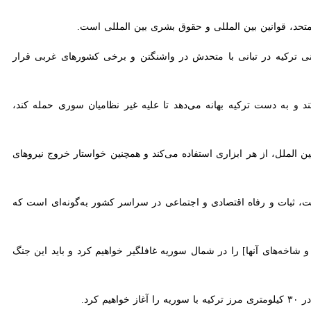
د، قوانین بین المللی و حقوق بشری بین المللی است.
ه در تبانی با متحدش در واشنگتن و برخی کشورهای غربی قرار نخواهد گرفت
ست ترکیه بهانه می‌دهد تا علیه غیر نظامیان سوری حمله کند، مسئول این
الملل، از هر ابزاری استفاده می‌کند و همچنین خواستار خروج نیروهای غیر
یت، ثبات و رفاه اقتصادی و اجتماعی در سراسر کشور به‌گونه‌ای است که
های آنها] را در شمال سوریه غافلگیر خواهیم کرد و باید این جنگ را انجام
ارتش ترکیه از سال ٢٠١۶ در ۲ عملیات سپر فرات (۳ شهریور ۹۵ تا ۹ فروردین ۹۶) و عملیات شاخه زیتون (۳۰ دی ماه ۹۶ تا ۴ فروردین ۹۷)، چهار هزار کیلومتر از خاک سوریه از جمله عفرین و