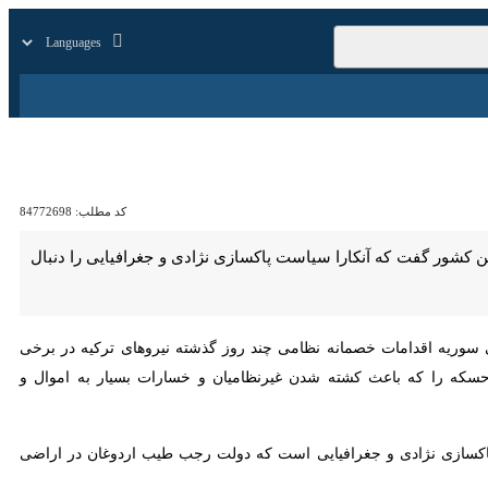
زار
زندگی
سایر
کد مطلب:
84772698
گفت که آنکارا سیاست پاکسازی نژادی و جغرافیایی را دنبال می‌کند.
 اقدامات خصمانه نظامی چند روز گذشته نیروهای ترکیه در برخی مناطق و
شته شدن غیرنظامیان و خسارات بسیار به اموال و زیرساخت‌های عمومی و
ت پاکسازی نژادی و جغرافیایی است که دولت رجب طیب اردوغان در اراضی