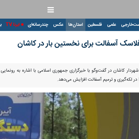
ت‌خارجی
علمی
فلسطین
استان‌ها
عکس
چندرسانه‌ای
ایرنا TV
با
 فلاسک آسفالت برای نخستین بار در کاشان
Pause
Play
00:00