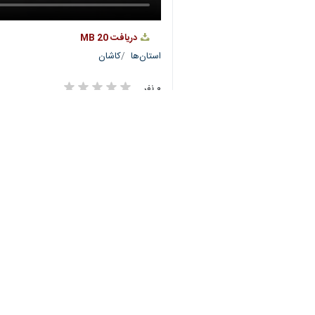
♿︎
×
Download