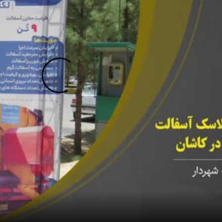
nmute
Mute
Settings
PIP