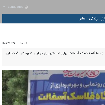
زار
زندگی
سایر
کد مطلب:
84772579