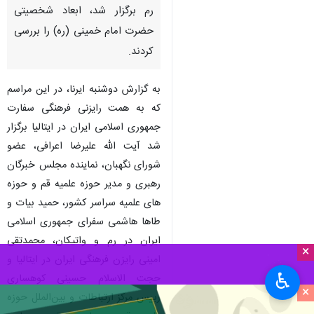
رم برگزار شد، ابعاد شخصیتی
حضرت امام خمینی (ره) را بررسی
کردند.
به گزارش دوشنبه ایرنا، در این مراسم
که به همت رایزنی فرهنگی سفارت
جمهوری اسلامی ایران در ایتالیا برگزار
شد آیت الله علیرضا اعرافی، عضو
شورای نگهبان، نماینده مجلس خبرگان
رهبری و مدیر حوزه علمیه قم و حوزه
های علمیه سراسر کشور، حمید بیات و
طاها هاشمی سفرای جمهوری اسلامی
ایران در رم و واتیکان، محمدتقی
×
امینی رایزن فرهنگی ایران در ایتالیا و
♿︎
حجت الاسلام حسینی کوهساری
×
رییس مرکز ارتباطات و بین‌الملل حوزه