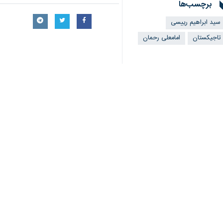
برچسب‌ها
سید ابراهیم رییسی
تاجیکستان
امامعلی رحمان
اخبار مرتبط
در نشست خبری روسای 
رئیسی: افزایش چهار 
تهران- ایرنا- آیت‌ال
در جریان سفر امامعلی 
۱۷ سند همکاری بین ایران و تاجیکستان امضا شد
تهران- ایرنا- در پی نشست‌ مشت
سخنان رئیس جمهوری
تهران- ایرنا- آیت ال