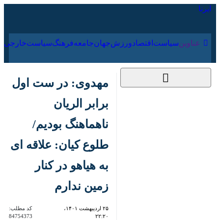
۱۵ مرداد ۱۴۰۵
عناوین‌
سیاست
اقتصاد
ورزش
جهان
جامعه
فرهنگ
سیاس
مهدوی: در ست اول
برابر الریان ناهماهنگ
بودیم/طلوع کیان:
علاقه ای به هیاهو در
کنار زمین ندارم
۲۵ اردیبهشت ۱۴۰۱،
کد مطلب:
84754373
۲۲:۲۰
تهران- ایرنا- کاپیتان تیم والیبال