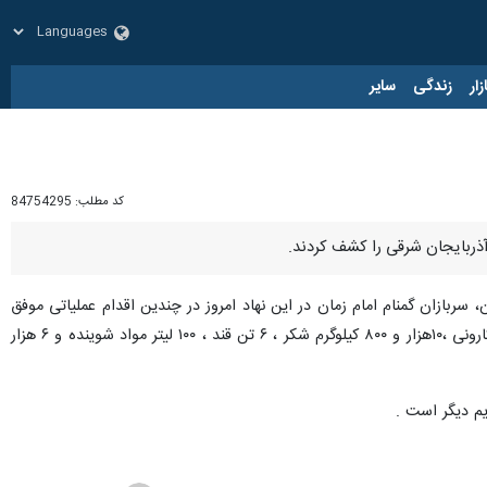
زار
زندگی
سایر
کد مطلب:
84754295