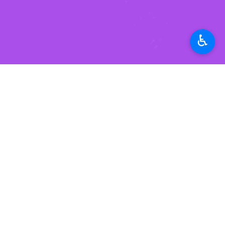
و ۲۸۰ کیلوگرم آرد در شهرستان های تبریز، ملکان، بستان آباد، کلیبر و مراغه شدند.
♿︎
اطلاعیه حاکی است: سامانه تلفنی ۱۱۴ بسیج آماده دریافت گزارشات همشهریان در خصوص احتکار، فساد و هرگونه جرایم دیگر است .
استان‌ها
آذربایجان شرقی
۰ نفر
برچسب‌ها
آذربایجان شرقی
تبریز
احتکار
نظر شما