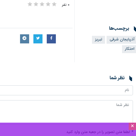
تبریز-ایرنا- پاسداران گمنام امام زما
×
به گزارش ایرنا، سازمان اطلاعات سپاه عا