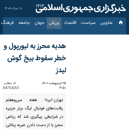
۱۸ مرداد ۱۴۰۵
عناوین‌
سیاست
اقتصاد
ورزش
جهان
جامعه
فرهنگ
سیاس
هدیه محرز به لیورپول و
خطر سقوط بیخ گوش
لیدز
۲۵ اردیبهشت ۱۴۰۱،
کد مطلب:
84754253
۱۹:۵۰
تهران-ایرنا- هفته سی‌وهفتم
رقابت‌های فوتبال لیگ برتر جزیره
در شرایطی پیگیری شد که ریاض
محرز با از دست دادن ضربه پنالتی