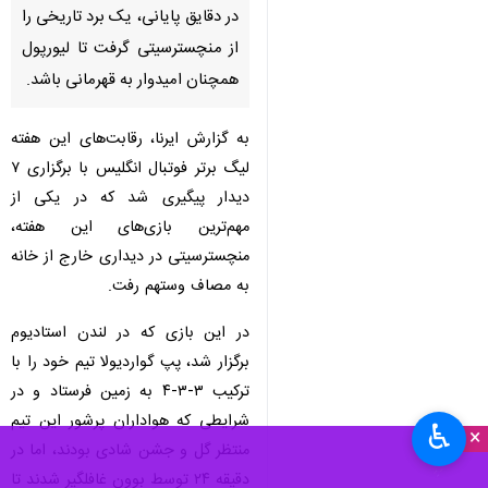
در دقایق پایانی، یک برد تاریخی را
از منچسترسیتی گرفت تا لیورپول
همچنان امیدوار به قهرمانی باشد.
به گزارش ایرنا، رقابت‌های این هفته
لیگ برتر فوتبال انگلیس با برگزاری ۷
دیدار پیگیری شد که در یکی از
مهم‌ترین بازی‌های این هفته،‌
منچسترسیتی در دیداری خارج از خانه
به مصاف وستهم رفت.
در این بازی که در لندن استادیوم
برگزار شد، پپ گواردیولا تیم خود را با
×
ترکیب ۳-۳-۴ به زمین فرستاد و در
شرایطی که هواداران پرشور این تیم
♿︎
منتظر گل و جشن شادی بودند،‌ اما در
×
دقیقه ۲۴ توسط بوون غافلگیر شدند تا