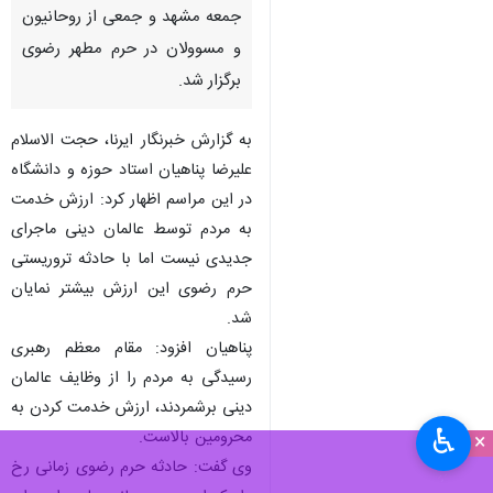
مشهد- ایرنا- مراسم چهلمین روز
شهادت حجج اسلام اصلانی و
دارایی عصر یکشنبه با حضور
تولیت آستان قدس رضوی،امام
جمعه مشهد و جمعی از روحانیون
و مسوولان در حرم مطهر رضوی
برگزار شد.
به گزارش خبرنگار ایرنا، حجت الاسلام
علیرضا پناهیان استاد حوزه و دانشگاه
در این مراسم اظهار کرد: ارزش خدمت
به مردم توسط عالمان دینی ماجرای
جدیدی نیست اما با حادثه تروریستی
حرم رضوی این ارزش بیشتر نمایان
♿︎
×
شد.
پناهیان افزود: مقام معظم رهبری