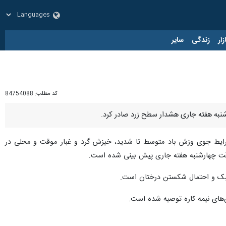
زار
زندگی
سایر
کد مطلب:
84754088