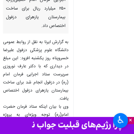
اجرایی فرمان امام خمینی(ره)،
۲۵۰ میلیارد ریال برای ساخت
بیمارستان یازهرای دزفول
اختصاص داد.
به گزارش ایرنا به نقل از روابط عمومی
دانشگاه علوم پزشکی دزفول علیرضا
خسروپناه روز یکشنبه افزود: این مبلغ
در دیداری که با دکتر عارف نوروزی
سرپرست ستاد اجرایی فرمان امام
(ره) در دزفول انجام شد برای ساخت
بیمارستان یازهرای دزفول اختصاص
یافت.
وی با بیان اینکه ستاد فرمان حضرت
امام(ره) توجه ویژه‌ای به پروژه
♿︎
×
بیمارستان ۴۰۰ تختخوابی یازهرا (س)
دزفول دارد گفت: هم اکنون تعداد ۱۵۰