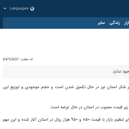
زار
زندگی
سایر
کد مطلب:
84753697