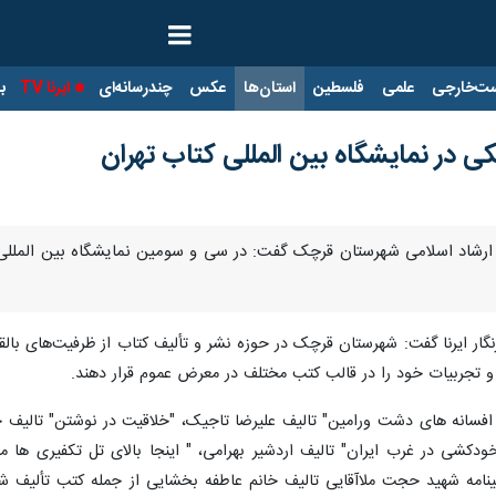
ت‌خارجی
علمی
فلسطین
استان‌ها
عکس
چندرسانه‌ای
ایرنا TV
با
 در نمایشگاه بین المللی کتاب تهران
و ارشاد اسلامی شهرستان قرچک گفت: در سی و سومین نمایشگاه بین الملل
نگار ایرنا گفت: شهرستان قرچک در حوزه نشر و تألیف کتاب از ظرفیت‌های بال
 و تجربیات خود را در قالب کتب مختلف در معرض عموم قرار دهند.
و افسانه های دشت ورامین" تالیف علیرضا تاجیک، "خلاقیت در نوشتن" تالی
دکشی در غرب ایران" تالیف اردشیر بهرامی، " اینجا بالای تل تکفیری ها م
ینامه شهید حجت ملاآقایی تالیف خانم عاطفه بخشایی از جمله کتب تألیف 