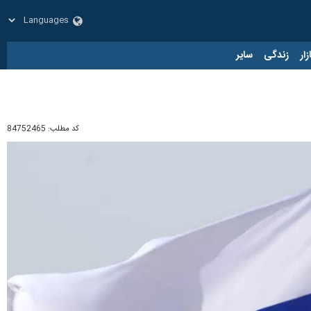
زار
زندگی
سایر
کد مطلب:
84752465